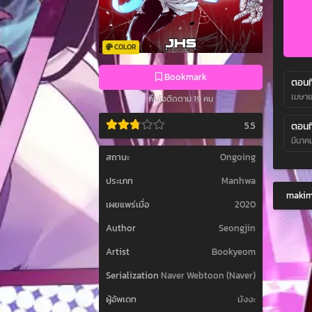
COLOR
Bookmark
ตอนที
เมษาย
กำลังติดตาม 19 คน
ตอนที
5.5
มีนาค
สถานะ
Ongoing
ประเภท
Manhwa
makima
เผยแพร่เมื่อ
2020
Author
Seongjin
Artist
Bookyeom
Serialization
Naver Webtoon (Naver)
ผู้อัพเดท
มังงะ