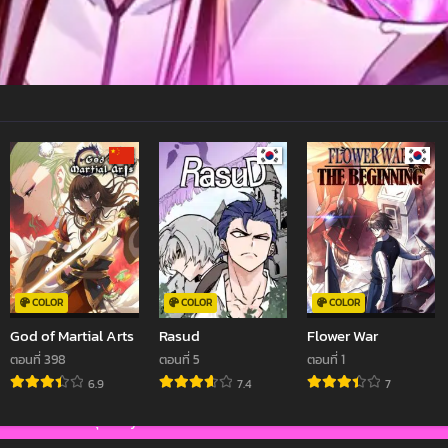
COLOR
COLOR
COLOR
God of Martial Arts
Rasud
Flower War
ตอนที่ 398
ตอนที่ 5
ตอนที่ 1
6.9
7.4
7
อนิเมะ
หลุด Onlyfans
อนิเมะจีน
มังงะ
ซีรี่ย์มาใหม่
คลิปโป๊