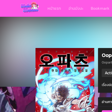
หน้าแรก
อ่านมังงะ
Bookmark
Oop
Oopart
Act
เรื่องย
อ่านกา