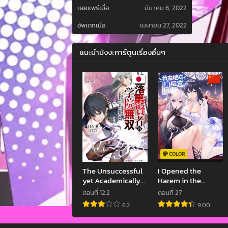
เผยแพร่เมื่อ
มีนาคม 6, 2022
อัพเดทเมื่อ
เมษายน 27, 2022
แนะนำมังงะการ์ตูนเรื่องอื่นๆ
COLOR
The Unsuccessful
I Opened the
yet Academically
Harem in the
Unparalleled Sage
Underworld
ตอนที่ 12.2
ตอนที่ 27
A Cheating S-Rank
6.2
9.00
Sorcerer’s Post-
Rebirth Adventurer