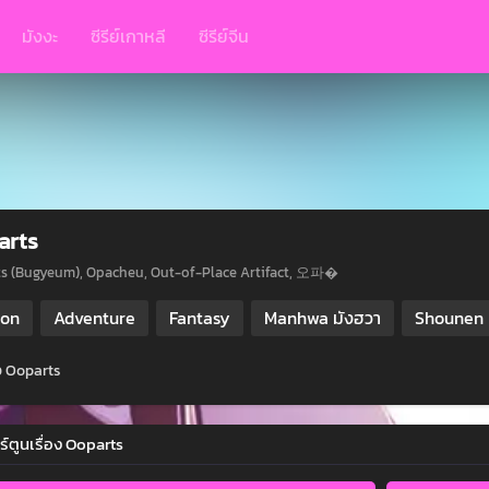
มังงะ
ซีรีย์เกาหลี
ซีรีย์จีน
arts
s (Bugyeum), Opacheu, Out-of-Place Artifact, 오파�
ion
Adventure
Fantasy
Manhwa มังฮวา
Shounen
่อ Ooparts
ร์ตูนเรื่อง Ooparts