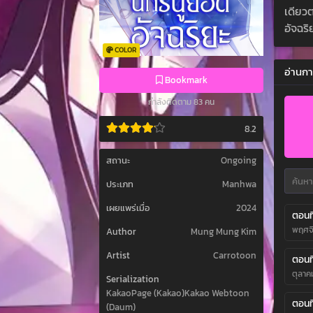
เดียว
อัจฉริ
COLOR
อ่านกา
Bookmark
กำลังติดตาม 83 คน
8.2
สถานะ
Ongoing
ประเภท
Manhwa
เผยแพร่เมื่อ
2024
ตอนที
พฤศจิ
Author
Mung Mung Kim
Artist
Carrotoon
ตอนที
ตุลาค
Serialization
KakaoPage (Kakao)Kakao Webtoon
ตอนที
(Daum)