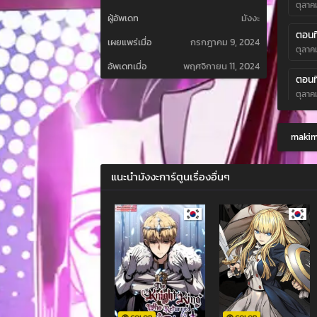
ตุลาค
ผู้อัพเดท
มังงะ
ตอนที
เผยแพร่เมื่อ
กรกฎาคม 9, 2024
ตุลาค
อัพเดทเมื่อ
พฤศจิกายน 11, 2024
ตอนที
ตุลาค
ตอนที
makima
ตุลาค
ตอนที
แนะนำมังงะการ์ตูนเรื่องอื่นๆ
กันยา
ตอนที
กันยา
ตอนที
กันยา
ตอนที
กันยา