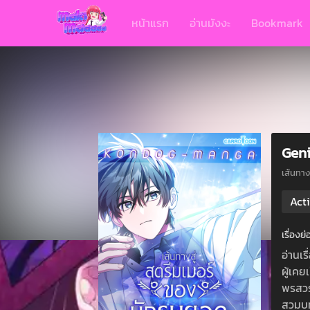
หน้าแรก
อ่านมังงะ
Bookmark
Geni
เส้นทา
Act
เรื่อง
อ่านเ
ผู้เคย
พรสวรร
สวมบทบ