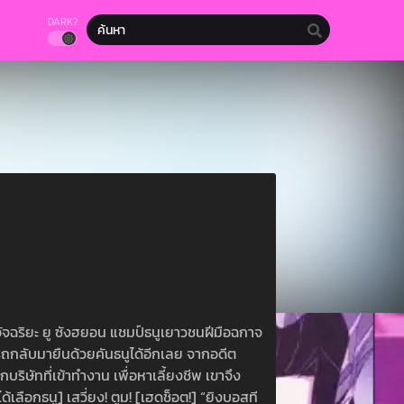
DARK?
ัจฉริยะ ยู ซังฮยอน แชมป์ธนูเยาวชนฝีมือฉกาจ
ารถกลับมายืนด้วยคันธนูได้อีกเลย จากอดีต
ริษัทที่เข้าทำงาน เพื่อหาเลี้ยงชีพ เขาจึง
เลือกธนู] เสวี่ยง! ตูม! [เฮดช็อต!] “ยิงบอสที