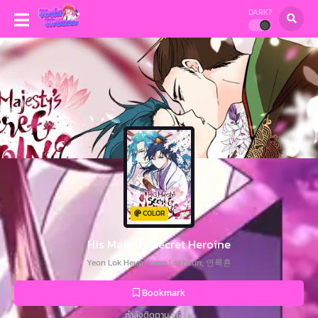
DARK?
COLOR
His Majesty Secret Heroine
Yeon Lok Heun, Yeon Lokheun, 연록흔
Bookmark
กำลังติดตาม 46 คน