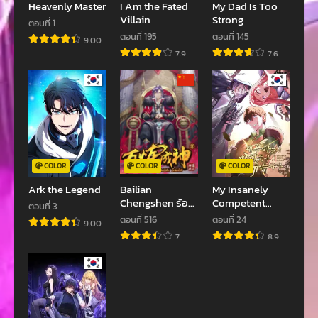
Heavenly Master
I Am the Fated
My Dad Is Too
Villain
Strong
ตอนที่ 1
ตอนที่ 195
ตอนที่ 145
9.00
7.9
7.6
COLOR
COLOR
COLOR
Ark the Legend
Bailian
My Insanely
Chengshen ร้อย
Competent
ตอนที่ 3
เทพพิชิดฟ้า
Underlings
ตอนที่ 516
ตอนที่ 24
9.00
7
8.9