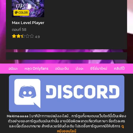
COLOR
Max Level Player
ตอนที่ 58
4.9
อนิเมะ
หลุด Onlyfans
อนิเมะจีน
มังงะ
ซีรี่ย์มาใหม่
คลิปโป๊
Makimaaaaa | มากีม้าาาาาแปลมังงะไลน์ , การ์ตูนทั้งหมดบนเว็บไซต์นี้เป็นเพียง
ตัวอย่างของการ์ตูนต้นฉบับเท่านั้น อาจมีข้อผิดพลาดเกี่ยวกับภาษา ชื่อตัวละคร
และเนื้อเรื่องมากมาย สำหรับเวอร์ชันดั้งเดิม โปรดซื้อการ์ตูนหากมีให้บริการ
ดู
หนังออนไลน์