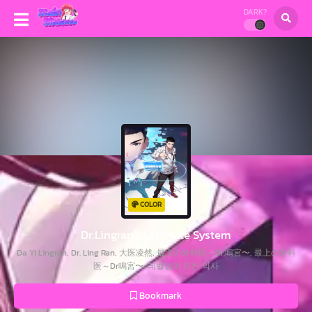
DARK?
COLOR
Dr.Lingran’s Ultimate System
Da Yi Lingran, Dr. Ling Ran, 大医凌然, 最上の外科医～Dr.鳴宮〜, 最上の外科
医～Dr鳴宮〜, 레벨업에 미친 의사
Bookmark