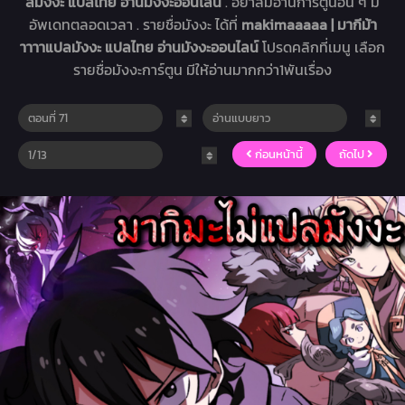
ลมังงะ แปลไทย อ่านมังงะออนไลน์
. อย่าลืมอ่านการ์ตูนอื่น ๆ มี
อัพเดทตลอดเวลา . รายชื่อมังงะ ได้ที่
makimaaaaa | มากีม้า
าาาาแปลมังงะ แปลไทย อ่านมังงะออนไลน์
โปรดคลิกที่เมนู เลือก
รายชื่อมังงะการ์ตูน มีให้อ่านมากกว่า1พันเรื่อง
ก่อนหน้านี้
ถัดไป