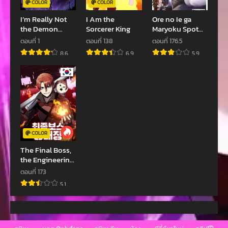
COLOR
COLOR
กรกฎาคม 28, 2022
ธันวาคม 15, 2021
I’m Really Not
I Am the
Ore no Ie ga
the Demon
Sorcerer King
Maryoku Spot
God’s Lackey
Datta Ken
ตอนที่ 1
ตอนที่ 138
ตอนที่ 176.5
Sundeiru dake
8.6
6.9
5.9
de Sekai
Saikyou
COLOR
The Final Boss,
the Engineering
Leader
ตอนที่ 173
5.1