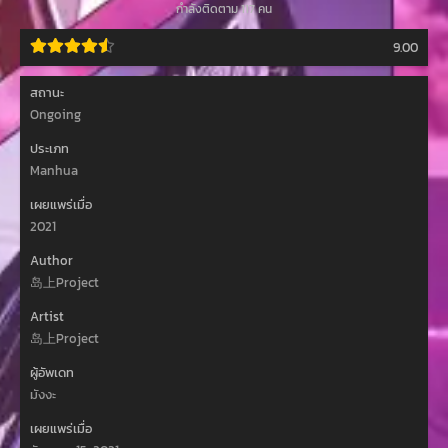
กำลังติดตาม 117 คน
9.00
สถานะ
Ongoing
ประเภท
Manhua
เผยแพร่เมื่อ
2021
Author
岛上Project
Artist
岛上Project
ผู้อัพเดท
มังงะ
เผยแพร่เมื่อ