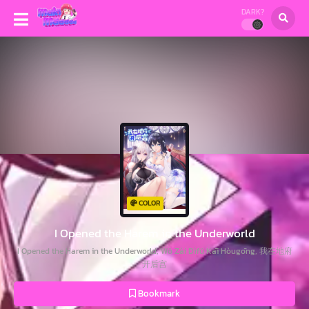
DARK?
COLOR
I Opened the Harem in the Underworld
I Opened the Harem in the Underworld, Wǒ Zài Dìfǔ Kāi Hòugōng, 我在地府
开后宫
Bookmark