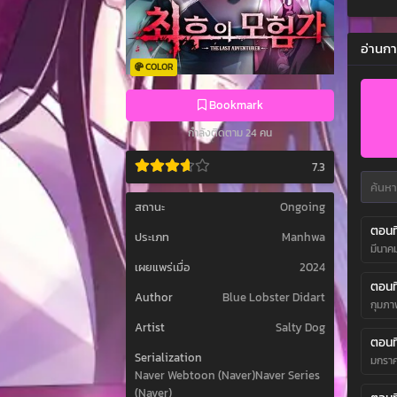
อ่านกา
COLOR
Bookmark
กำลังติดตาม 24 คน
7.3
สถานะ
Ongoing
ตอนที
ประเภท
Manhwa
มีนาค
เผยแพร่เมื่อ
2024
ตอนที
Author
Blue Lobster Didart
กุมภา
Artist
Salty Dog
ตอนที
Serialization
มกราค
Naver Webtoon (Naver)Naver Series
(Naver)