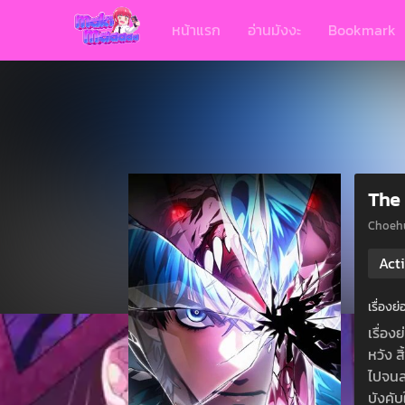
หน้าแรก
อ่านมังงะ
Bookmark
The 
Choeh
Act
เรื่อง
เรื่อ
หวัง 
ไปจนล
บังคับ