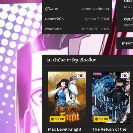
ตอนที
มกราค
ผู้อัพเดท
admina admina
ตอนที
เผยแพร่เมื่อ
ตุลาคม 7, 2024
ธันวา
อัพเดทเมื่อ
มีนาคม 28, 2025
ตอนที
makima
พฤศจิ
ตอนที
แนะนำมังงะการ์ตูนเรื่องอื่นๆ
ตุลาค
ตอนที
ตุลาค
ตอนที
ตุลาค
ตอนที
ตุลาค
COLOR
COLOR
Max Level Knight
The Return of the
ตอนที