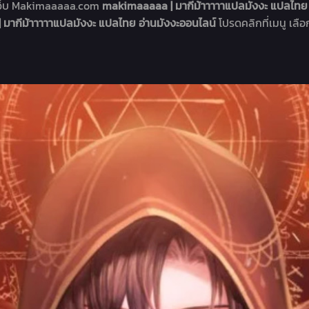
่เว็บ Makimaaaaa.com
makimaaaaa | มากีม้าาาาาแปลมังงะ แปลไทย 
มากีม้าาาาาแปลมังงะ แปลไทย อ่านมังงะออนไลน์
โปรดคลิกที่เมนู เลือ