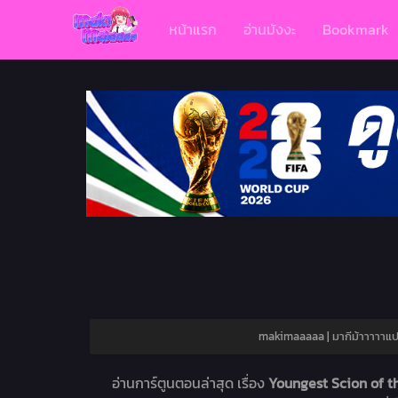
หน้าแรก
อ่านมังงะ
Bookmark
makimaaaaa | มากีม้าาาาาแป
อ่านการ์ตูนตอนล่าสุด เรื่อง
Youngest Scion of t