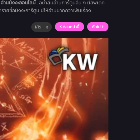
อ่านมังงะออนไลน์
. อย่าลืมอ่านการ์ตูนอื่น ๆ มีอัพเดท
กรายชื่อมังงะการ์ตูน มีให้อ่านมากกว่า1พันเรื่อง
ก่อนหน้านี้
ถัดไป