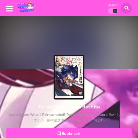
DARK?
Tensei Shitara Ken deshita
I Was a Sword When I Reincarnated!, Reincarnated as a Sword, 転生したら剣
でした, 转生成为魔剑, 전생했더니 검이었다
Bookmark