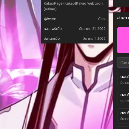
KakaoPage (Kakao)Kakao Webtoon
(Kakao)
อ่านกา
ผู้อัพเดท
มังงะ
เผยแพร่เมื่อ
ธันวาคม 31, 2022
อัพเดทเมื่อ
มีนาคม 1, 2025
ตอนที
มีนาค
ตอนที
กุมภาพ
ตอนที
ธันวา