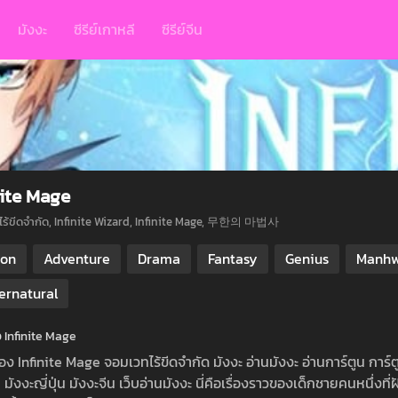
มังงะ
ซีรีย์เกาหลี
ซีรีย์จีน
nite Mage
ไร้ขีดจำกัด, Infinite Wizard, Infinite Mage, 무한의 마법사
ion
Adventure
Drama
Fantasy
Genius
Manhw
ernatural
่อ Infinite Mage
ื่อง Infinite Mage จอมเวทไร้ขีดจำกัด มังงะ อ่านมังงะ อ่านการ์ตูน การ์ต
 มังงะญี่ปุ่น มังงะจีน เว็บอ่านมังงะ นี่คือเรื่องราวของเด็กชายคนหนึ่งที่ฝั