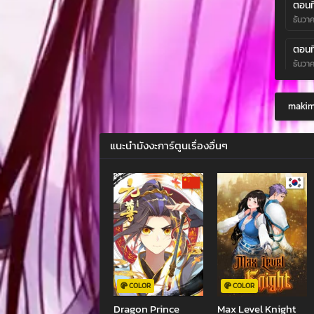
ตอนที
ธันวา
ตอนที
ธันวา
ตอนที
makima
ตุลาค
ตอนที
แนะนำมังงะการ์ตูนเรื่องอื่นๆ
ตุลาค
ตอนที
ตุลาค
ตอนที
ตุลาค
ตอนที
มิถุนา
COLOR
COLOR
Dragon Prince
Max Level Knight