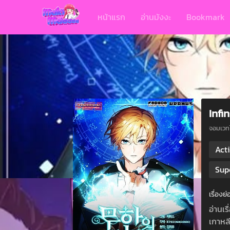
หน้าแรก
อ่านมังงะ
Bookmark
Infi
จอมเวท
Act
Sup
เรื่องย
อ่านเร
เกาหลี