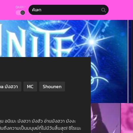
DARK?
a มังฮวา
MC
Shounen
ูน อนิเมะ มังฮวา มังฮัว อ่านมังฮวา มังงะ
นถึงความเป็นมนุษย์ที่ไม่มีวันสิ้นสุด! ชิโรเนะ