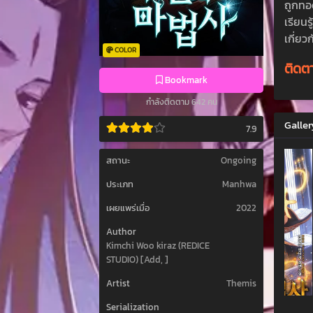
ถูกทอ
เรียนร
เกี่ย
COLOR
ติดตา
Bookmark
กำลังติดตาม 642 คน
Galler
7.9
สถานะ
Ongoing
ประเภท
Manhwa
เผยแพร่เมื่อ
2022
Author
Kimchi Woo kiraz (REDICE
STUDIO) [Add, ]
Artist
Themis
Serialization