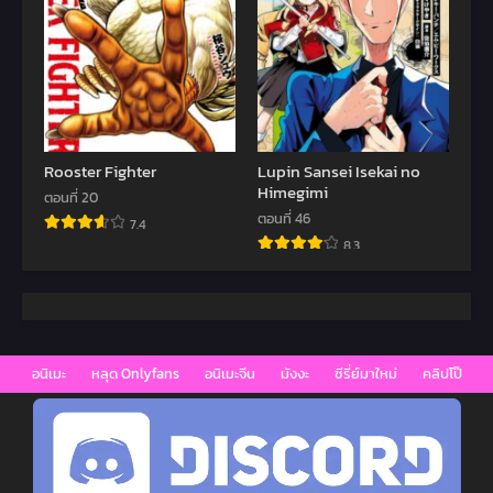
Rooster Fighter
Lupin Sansei Isekai no
Himegimi
ตอนที่ 20
ตอนที่ 46
7.4
8.3
อนิเมะ
หลุด Onlyfans
อนิเมะจีน
มังงะ
ซีรี่ย์มาใหม่
คลิปโป๊