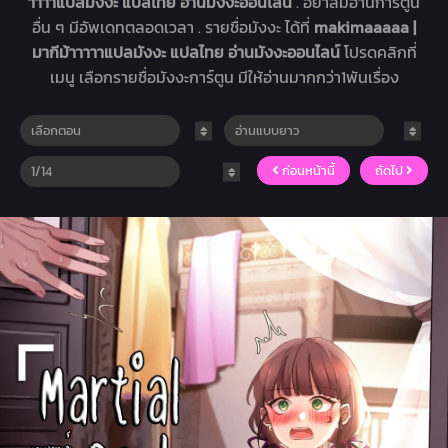
าาาาแปลมังงะ แปลไทย อ่านมังงะออนไลน์
. อย่าลืมอ่านการ์ตูน
อื่น ๆ มีอัพเดทตลอดเวลา . รายชื่อมังงะ ได้ที่
makimaaaaa |
มากีม้าาาาาแปลมังงะ แปลไทย อ่านมังงะออนไลน์
โปรดคลิกที่
เมนู เลือกรายชื่อมังงะการ์ตูน มีให้อ่านมากกว่า1พันเรื่อง
ก่อนหน้านี้
ถัดไป