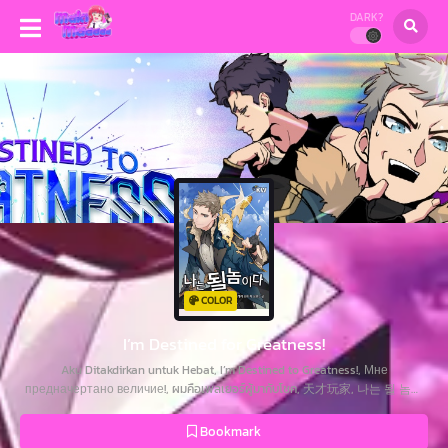
DARK?
COLOR
I’m Destined for Greatness!
Aku Ditakdirkan untuk Hebat, I’m Destined to Greatness!, Мне
предначертано величие!, ผมคือเพลเยอร์ผู้มากับโชค, 天才玩家, 나는 될 놈이
다, 나는 될놈이다
Bookmark