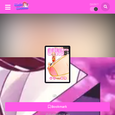
DARK?
Boing
ぼいん
Bookmark
กำลังติดตาม 14 คน