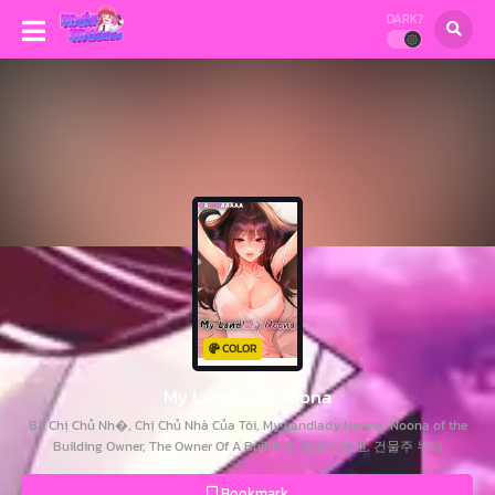
DARK?
COLOR
My Landlady Noona
Bà Chị Chủ Nh�, Chị Chủ Nhà Của Tôi, My Landlady Noona, Noona of the
Building Owner, The Owner Of A Building, 富家女姐姐, 건물주 누나
Bookmark