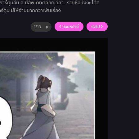
การ์ตูนอื่น ๆ มีอัพเดทตลอดเวลา . รายชื่อมังงะ ได้ที่
ร์ตูน มีให้อ่านมากกว่า1พันเรื่อง
ก่อนหน้านี้
ถัดไป