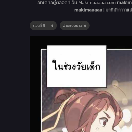
อัทเดทอยู่ตลอดที่เว็บ Makimaaaaa.com
makima
makimaaaaa | มากีม้าาาาาแป