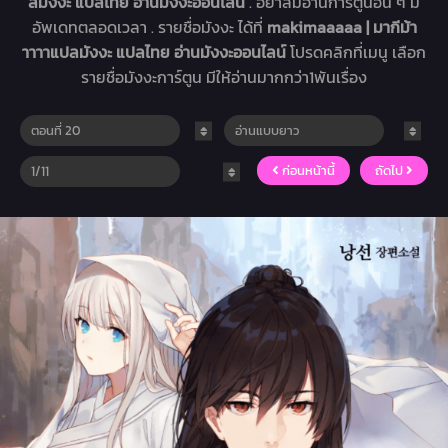
ลมังงะ แปลไทย อ่านมังงะออนไลน์
. อย่าลืมอ่านการ์ตูนอื่น ๆ มี
อัพเดทตลอดเวลา . รายชื่อมังงะ ได้ที่
makimaaaaa | มากีม้า
าาาาแปลมังงะ แปลไทย อ่านมังงะออนไลน์
โปรดคลิกที่เมนู เลือก
รายชื่อมังงะการ์ตูน มีให้อ่านมากกว่า1พันเรื่อง
ก่อนหน้านี้
ถัดไป