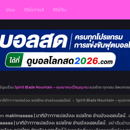
มังงะ
ซีรีย์เกาหลี
ซีรีย์จีน
์ตูนเรื่อง
Spirit Blade Mountain – หุบเขากระบี่วิญญาณ
แปลไทย ทุกตอน อัพเดทตอน
ากีม้าาาาาแปลมังงะ แปลไทย อ่านมังงะออนไลน์
›
Spirit Blade Mountain – หุบเขา
com
makimaaaaa | มากีม้าาาาาแปลมังงะ แปลไทย อ่านมังงะออนไลน์
.
aaaa | มากีม้าาาาาแปลมังงะ แปลไทย อ่านมังงะออนไลน์
. อย่าลืมอ่าน