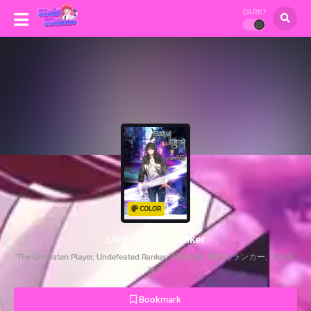
DARK?
COLOR
Undefeated Ranker
The Unbeaten Player, Undefeated Ranker, 不败玩家, 無敗のランカー, 무패의
랭커
Bookmark