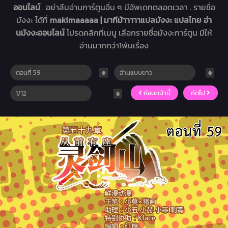
ออนไลน์
. อย่าลืมอ่านการ์ตูนอื่น ๆ มีอัพเดทตลอดเวลา . รายชื่อ
มังงะ ได้ที่
makimaaaaa | มากีม้าาาาาแปลมังงะ แปลไทย อ่า
นมังงะออนไลน์
โปรดคลิกที่เมนู เลือกรายชื่อมังงะการ์ตูน มีให้
อ่านมากกว่า1พันเรื่อง
ก่อนหน้านี้
ถัดไป