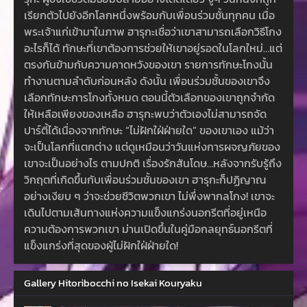
เรียกตัวไปยังอีกโลกหนึ่งพร้อมกับเพื่อนร่วมชั้นทุกคน เมื่อ
พระเจ้าแก่เข้ามาในภาพ ฮารุกะเชื่อว่าเขาสามารถเลือกวิธีโกง
อะไรก็ได้ ทักษะที่เขาต้องการช่วยให้เขาอยู่รอดในโลกใหม่…แต่
ตรงกันข้ามกับความคาดหวังของเขา รายการทักษะโกงนั้น
ทำงานตามลำดับก่อนหลัง ดังนั้น เพื่อนร่วมชั้นของเขาจึง
เลือกทักษะการโกงทั้งหมด ตอนนี้ตัวเลือกของเขาถูกจำกัด
ให้เหลือเพียงของเหลือ ฮารุกะพบว่าตัวเองไม่สามารถจัด
ปาร์ตี้ได้เนื่องจากทักษะ “ไม่ฝักใฝ่ฝ่ายใด” ของเขาเอง แม้ว่า
จะเป็นโลกที่แตกต่าง แต่ดูเหมือนว่าวันแห่งการผจญภัยของ
เขาจะเป็นอย่างไร ตามปกติ เรื่องรักสันโดษ…หลังจากรับรู้ถึง
วิกฤตที่เกิดขึ้นกับเพื่อนร่วมชั้นของเขา ฮารุกะก็ปฏิญาณ
อย่างเงียบ ๆ ว่าจะช่วยชีวิตพวกเขา ไม่พึ่งพากลโกง! เขาจะ
เดินไปตามเส้นทางแห่งความแข็งแกร่งนอกรีตที่อยู่เหนือ
ความต้องการพวกเขา ม่านเปิดขึ้นในคู่มือกลยุทธ์นอกรีตที่
แข็งแกร่งที่สุดของผู้ไม่ฝักใฝ่ฝ่ายใด!
Gallery Hitoribocchi no Isekai Kouryaku