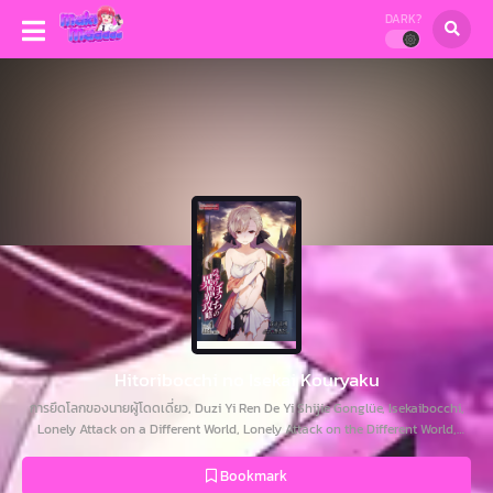
DARK?
Hitoribocchi no Isekai Kouryaku
การยึดโลกของนายผู้โดดเดี่ยว, Duzi Yi Ren De Yi Shijie Gonglüe, Isekaibocchi,
Lonely Attack on a Different World, Lonely Attack on the Different World,
Loner Life in Another World, Wetol'i'eui Isegye Gongryag, В одиночку против
другого мира, ひとりぼっちの異世界攻略, 独自一人的异世界攻略, 獨自一人
Bookmark
的異世界攻略, 외톨이의 이세계 공략