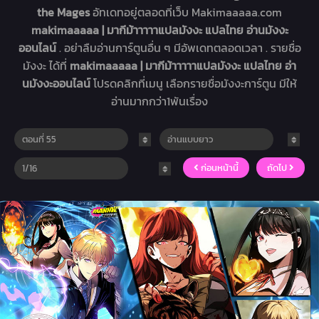
the Mages
อัทเดทอยู่ตลอดที่เว็บ Makimaaaaa.com
makimaaaaa | มากีม้าาาาาแปลมังงะ แปลไทย อ่านมังงะ
ออนไลน์
. อย่าลืมอ่านการ์ตูนอื่น ๆ มีอัพเดทตลอดเวลา . รายชื่อ
มังงะ ได้ที่
makimaaaaa | มากีม้าาาาาแปลมังงะ แปลไทย อ่า
นมังงะออนไลน์
โปรดคลิกที่เมนู เลือกรายชื่อมังงะการ์ตูน มีให้
อ่านมากกว่า1พันเรื่อง
ก่อนหน้านี้
ถัดไป