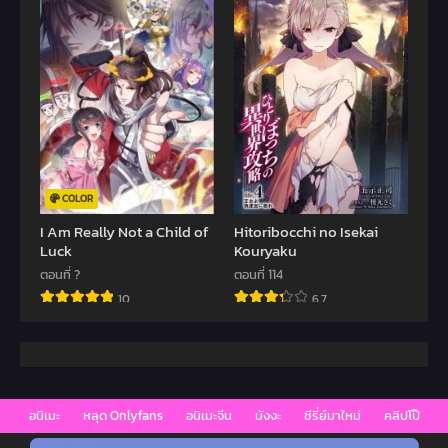
COLOR
I Am Really Not a Child of
Hitoribocchi no Isekai
Luck
Kouryaku
ตอนที่ ?
ตอนที่ 114
10
6.7
อนิเมะ
หลุด Onlyfans
อนิเมะจีน
มังงะ
ซีรี่ย์มาใหม่
คลิปโป๊