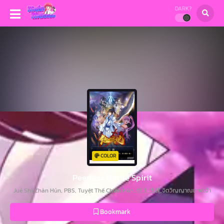
DARK?
COLOR
Peerless Battle Spirit
Jué Shì Zhàn Hún, PBS, Tuyệt Thế Chiến Hồn, 绝世战魂,จิตวิญญาณเทพเจ้า
Bookmark