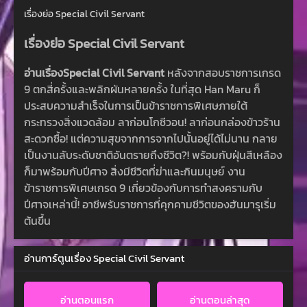
เรื่องย่อ Special Civil Servant
เรื่องย่อ Special Civil Servant
อ่านเรื่องSpecial Civil Servant
หลังจากสอบราชการเกรด
9 ตกสี่ครั้งและพลิกผันหลายครั้ง ในที่สุด Han Maru ก็
ประสบความสำเร็จในการเป็นข้าราชการพิเศษภายใต้
กระทรวงสิ่งแวดล้อม ลาก่อนโกซีวอน! ลาก่อนกล่องข้าวร้าน
สะดวกซื้อ! แต่ความสุขจากการจากไปนั้นอยู่ได้ไม่นาน กลาย
เป็นงานลับระดับชาติอันตรายถึงชีวิต?! พร้อมกับฝุ่นสีเหลือง
ก็มาพร้อมกับปีศาจ สิ่งมีชีวิตที่ฆ่าและกินมนุษย์ งาน
ข้าราชการพิเศษเกรด 9 เกี่ยวข้องกับการทำสงครามกับ
ปีศาจเหล่านี้! อาชีพรับราชการที่คุกคามชีวิตของฮันมารุเริ่ม
ต้นขึ้น
อ่านการ์ตูนเรื่อง Special Civil Servant
อ่านตอนแรก
อ่านตอนล่าสุด