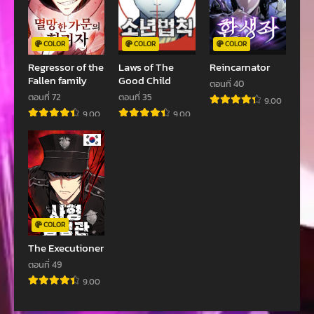
ตุลาคม 18, 2024
ตุลาคม 17, 2024
ตอนที่ 17
ตอนที่ 16
COLOR
COLOR
COLOR
ตุลาคม 16, 2024
ตุลาคม 15, 2024
Regressor of the
Laws of The
Reincarnator
Fallen family
Good Child
ตอนที่ 15
ตอนที่ 14
ตอนที่ 40
ตอนที่ 72
ตอนที่ 35
ตุลาคม 14, 2024
ตุลาคม 13, 2024
9.00
9.00
9.00
ตอนที่ 13
ตอนที่ 12
ตุลาคม 12, 2024
ตุลาคม 11, 2024
ตอนที่ 11
ตอนที่ 10
ตุลาคม 10, 2024
ตุลาคม 9, 2024
ตอนที่ 9
ตอนที่ 8
COLOR
ตุลาคม 8, 2024
ตุลาคม 7, 2024
The Executioner
ตอนที่ 7
ตอนที่ 6
ตอนที่ 49
ตุลาคม 6, 2024
ตุลาคม 5, 2024
9.00
ตอนที่ 5
ตอนที่ 4