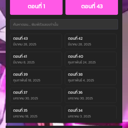
ตอนที่ 1
ตอนที่ 43
ตอนที่ 43
ตอนที่ 42
มีนาคม 28, 2025
มีนาคม 28, 2025
ตอนที่ 41
ตอนที่ 40
มีนาคม 8, 2025
กุมภาพันธ์ 24, 2025
ตอนที่ 39
ตอนที่ 38
กุมภาพันธ์ 18, 2025
กุมภาพันธ์ 4, 2025
ตอนที่ 37
ตอนที่ 36
มกราคม 30, 2025
มกราคม 30, 2025
ตอนที่ 35
ตอนที่ 34
มกราคม 18, 2025
มกราคม 3, 2025