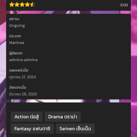
9.00
สถานะ
Ongoing
ประเภท
Manhwa
ผู้อัพเดท
admina admina
เผยแพร่เมื่อ
ตุลาคม 21, 2024
อัพเดทเมื่อ
มีนาคม 28, 2025
Action ต่อสู้
Drama ดราม่า
Fantasy แฟนตาซี
Seinen เซ็นเน็น