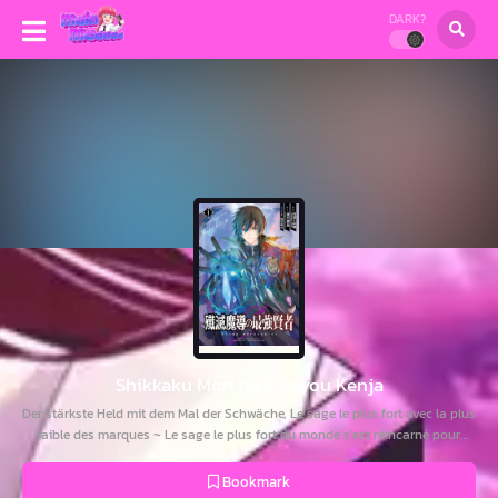
DARK?
Shikkaku Mon no Saikyou Kenja
Der stärkste Held mit dem Mal der Schwäche, Le sage le plus fort avec la plus
faible des marques ~ Le sage le plus fort du monde s'est réincarné pour
devenir encore plus puissant ~, Marked for Failure, the World's Strongest
Sage Reincarnates for a Do-Over!, Shikkaku Mon no Saikyou Kenja, Shikkaku
Bookmark
Mon no Saikyou Kenja - Saikyou no Kenja ga Sara ni Tsuyoku Naru Tame ni