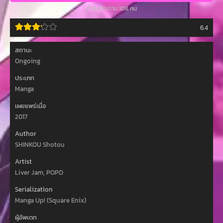
กำลังติดตาม 108 คน
Tensei Shimashita, Shikkaku Mon no Saikyou Kenja - Sekai Saikyou no
Kenja ga Sara ni Tsuyoku Naru Tame ni Tensei Shimashita, Shikkakumon no
6.4
Saikyokenja, The Strongest Sage with the Weakest Crest, Сиккакумон но
сайкё: кэндзя ~Сэкай сайкё: но кэндзя нга сара ни цуёку нару тамэ ни
тэнсэйсимасита~, Сильнейший мудрец со слабейшей меткой, أقوى
สถานะ
حكيم مع أضعف قمة, ปราชญ์หนึ่งในใต้หล้ากับตราสุดอัปยศ-จอมปราชญ์โคตรแกร่ง,
Ongoing
失格紋の最強賢者~世界最強の賢者が更に強くなるために転生しました~, 失
格紋的最強賢者 - 世界最強的賢者為了變得更強而轉生了, 失格纹的最强贤者
ประเภท
～世界最强的贤者为了变得更强而转生了, 실격문장의 최강 현자 ~세계 최강
Manga
의 현자가 더욱 강해지기 위해 환생했습니다~
เผยแพร่เมื่อ
2017
Author
SHINKOU Shotou
Artist
Liver Jam, POPO
Serialization
Manga Up! (Square Enix)
ผู้อัพเดท