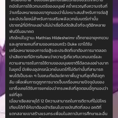
ถนัดในการใช้เวทมนตร์ของมนุษย์ คร่ำครวญถึงความจริงที่
ว่าเครื่องหมายของเขาถูกมองว่าไม่เหมาะสมสำหรับการต่อสู้
และมีประโยชน์สำหรับการเสริมพลังเวทย์มนตร์เท่านั้น
ปราชญ์ที่มีทักษะอย่างไม่น่าเชื่อจึงตัดสินใจที่จะจุติอีกหลาย
พันปีในอนาคต
เกิดใหม่ในฐานะ Mathias Hildesheimr เด็กชายอายุหกขวบ
และลูกชายคนที่สามของครอบครัว Duke เขาได้รับ
เครื่องหมายของการต่อสู้ระยะประชิดที่เขาต้องการมาตลอด
น่าเสียดายที่มีการค้นพบว่าความรู้เกี่ยวกับเวทมนตร์และ
ความสามารถในการใช้ดาบของมนุษยชาติได้ลดลงอย่างมาก
ในยุคนี้ มีเพียงอุปกรณ์เวทย์มนตร์ที่ไม่ดีเท่านั้นที่สามารถ
พบได้เป็นระยะ ๆ ในขณะที่แม้แต่คาถาพื้นฐานที่สุดก็ยังถูก
ลืม เพื่อเพิ่มการดูถูกการบาดเจ็บเครื่องหมายปัจจุบันของ
เขาซึ่งเคยได้รับการยกย่องว่าทรงพลังที่สุดตอนนี้ถูกมองว่า
แย่ที่สุด
เมื่อมาเธียสอายุได้ 12 ปีความสามารถในการตีดาบที่ไม่มีใคร
เทียบได้ทำให้เขาต้องเข้าเรียนในราชบัณฑิตที่สอง อคติที่
แตกสลายเขาสร้างแรงกระเพื่อมในสถาบันการศึกษาและอื่น