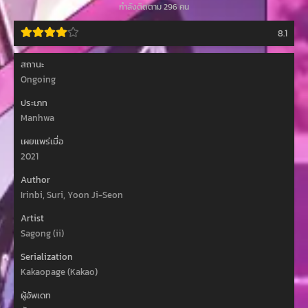
กำลังติดตาม 296 คน
изменника, 皇女、反逆者に刻印する, 皇女，给叛徒刻上印记, 황녀, 반역자
를 각인시키다
8.1
สถานะ
Ongoing
ประเภท
Manhwa
เผยแพร่เมื่อ
2021
Author
Irinbi, Suri, Yoon Ji-Seon
Artist
Sagong (ii)
Serialization
Kakaopage (Kakao)
ผู้อัพเดท