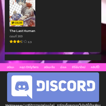
COLOR
The Last Human
ตอนที่ 369
6.9
อนิเมะ
หลุด Onlyfans
อนิเมะจีน
มังงะ
ซีรี่ย์มาใหม่
คลิปโป๊
Makimaaaaa | มากีม้าาาาาแปลมังงะไลน์ , การ์ตูนทั้งหมดบนเว็บไซต์นี้เป็นเพียง