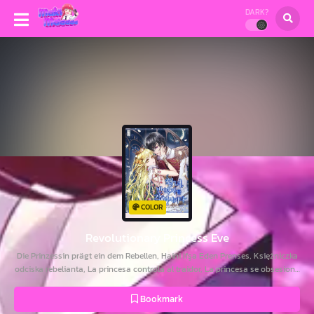
DARK?
COLOR
Revolutionary Princess Eve
Die Prinzessin prägt ein dem Rebellen, Haini İfşa Eden Prenses, Księżniczka
odciska rebelianta, La princesa controla al traidor, La princesa se obsesiona
con el traidor, La princesse empreint le traître, Princess Imprints a Traitor,
The Princess Imprints the Traitor, The Traitor Conquerors Princess,
Bookmark
Принцесса, запечатлевшая изменника, Принцесса, запомнившая