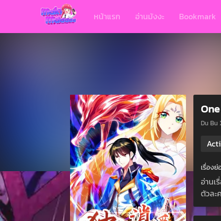
หน้าแรก
อ่านมังงะ
Bookmark
One
Du Bu 
Act
เรื่อง
อ่านเ
ตัวละค