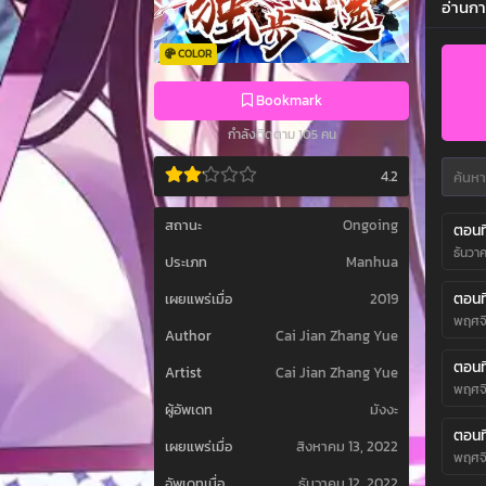
อ่านกา
COLOR
Bookmark
กำลังติดตาม 105 คน
4.2
สถานะ
Ongoing
ตอนที
ธันวา
ประเภท
Manhua
ตอนที
เผยแพร่เมื่อ
2019
พฤศจิ
Author
Cai Jian Zhang Yue
ตอนที
Artist
Cai Jian Zhang Yue
พฤศจิ
ผู้อัพเดท
มังงะ
ตอนที
เผยแพร่เมื่อ
สิงหาคม 13, 2022
พฤศจิ
อัพเดทเมื่อ
ธันวาคม 12, 2022