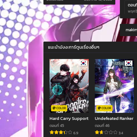
ตอนที
พฤศจิ
ตอนที
makima
พฤศจิ
ตอนที
แนะนำมังงะการ์ตูนเรื่องอื่นๆ
พฤศจิ
ตอนที
พฤศจิ
ตอนที
พฤศจิ
ตอนที
พฤศจิ
COLOR
COLOR
Hard Carry Support
Undefeated Ranker
ตอนที
ตอนที่ 45
ตอนที่ 46
พฤศจิ
6.9
3.4