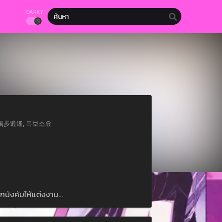
DARK?
独步逍遥, 獨步逍遙, 독보소요
ูกบังคับให้แต่งงาน…