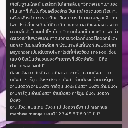
เกิดในฐานะไคลน์ มอเร็ตติ ในโลกสลับยุควิกตอเรียที่เขามอง
เห็น โลกที่เต็มไปด้วยเครื่องจักร ปืนใหญ่ เดรดนอต เรือเหาะ
เครื่องจักรต่าง ๆ รวมถึงยาวิเศษ การทำนาย เลขฐานสิบหก
ไพ่ทาโรต์ สิ่งประดิษฐ์ที่ปิดสนิท…แสงสว่างยังคงส่องแสงแต่
ความลึกลับไม่เคยไปไหนไกล ติดตามไคลน์ในขณะที่เขาพบว่า
ตัวเองเข้าไปพัวพันกับศาสนจักรของโลกทั้งออร์โธดอกซ์และ
นอกรีต ในขณะที่เขาค่อย ๆ พัฒนาพลังที่เพิ่งค้นพบด้วยยา
Beyonder เช่นเดียวกับไพ่ทาโรต์ที่เกี่ยวข้อง The Fool ซึ่งมี
เลข 0 ซึ่งเป็นจำนวนของศักยภาพที่ไร้ขีดจำกัด —นี่คือ
ตำนานของ “คนโง่”
มังงะ มังฮวา มังฮัว อ่านมังงะ อ่านการ์ตูน อ่านมังฮวา อ่า
นมังฮัว การ์ตูน มังงะ มังฮวา มังฮัว อ่านมังงะ อ่านการ์ตูน
อ่านมังฮวา อ่านมังฮัว การ์ตูน มังงะ มังฮวา มังฮัว อ่านมังงะ
อ่านการ์ตูน อ่านมังฮวา อ่านมังฮัว การ์ตูน มังงะ มังฮวา
มังฮัว
อ่านมังงะ แปลไทย มังงะใหม่ มังฮวา อัพใหม่ manhua
manhwa manga ตอนที่ 1 2 3 4 5 6 7 8 9 10 11 12