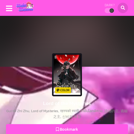
DARK?
COLOR
Lord of the Mysteries
Gui Mi Zhi Zhu, Lord of Mysteries, रहस्यको स्वामी, ราชันโลกพิศวง, 詭秘の主, 诡秘
之主, 신비의 제왕
Bookmark