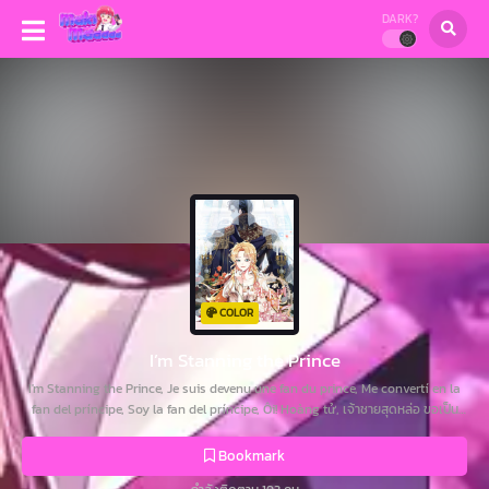
DARK?
COLOR
I’m Stanning the Prince
I'm Stanning the Prince, Je suis devenu une fan du prince, Me convertí en la
fan del príncipe, Soy la fan del príncipe, Ôi! Hoàng tử, เจ้าชายสุดหล่อ ขอเป็น
แฟนคลับนะเพคะ, 关于我的二创被正主发现了这件事, 皇子さまにハマってます,
被皇子殿下圈粉了, 황자님께 입덕합니다
Bookmark