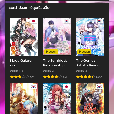
แนะนำมังงะการ์ตูนเรื่องอื่นๆ
COLOR
COLOR
Maou Gakuen
The Symbiotic
The Genius
no
Relationship
Artist’s Random
Hangyakusha
Between a
Studio
ตอนที่ 40
ตอนที่ 20
ตอนที่ 9
Panther and a
5.7
8.4
9.00
Rabbit