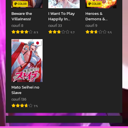
COLOR
COLOR
Beware the
I Want To Play
Heroes &
Villainess!
Happily In
Demons &
Another World
Villains
ตอนที่ 8
ตอนที่ 33
ตอนที่ 9
Because I Got A
8.3
5.7
5.5
Heavenly Castle
Mato Seihei no
Slave
ตอนที่ 136
7.5