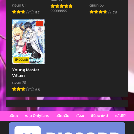
King
ตอนที่ 61
ตอนที่ 65
99999999
5.7
7.8
COLOR
Young Master
Villain
ตอนที่ 73
6.5
อนิเมะ
หลุด Onlyfans
อนิเมะจีน
มังงะ
ซีรี่ย์มาใหม่
คลิปโป๊