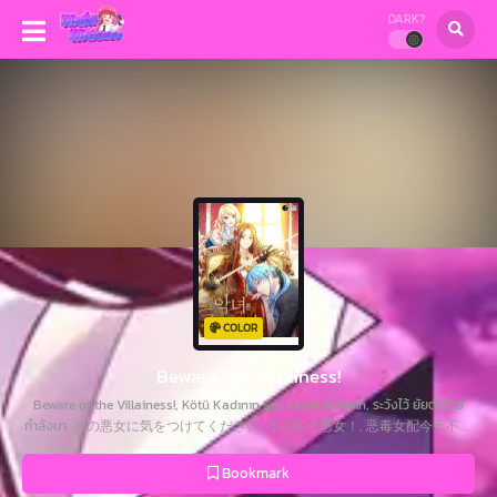
DARK?
COLOR
Beware the Villainess!
Beware of the Villainess!, Kötü Kadının Şerrinden Sakının, ระวังไว้ ยัยตัวร้าย
กำลังมา, その悪女に気をつけてください, 小心那个恶女！, 恶毒女配今天不营
业, 그 악녀를 조심하세요!
Bookmark