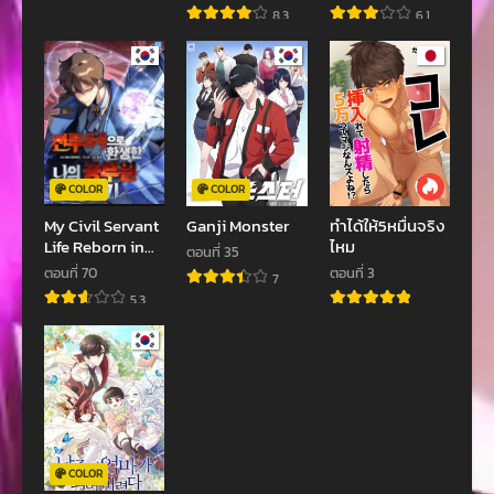
Tanetsuke
8.3
6.1
Harem Zukuri
COLOR
COLOR
My Civil Servant
Ganji Monster
ทำได้ให้5หมื่นจริง
Life Reborn in
ไหม
ตอนที่ 35
the Strange
ตอนที่ 70
ตอนที่ 3
7
World
5.3
99999999
COLOR