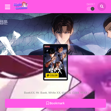
DARK?
COLOR
Baek XX
BaekXX, Mr. Baek, White XX, แบคXX, 白XX, 백XX
Bookmark