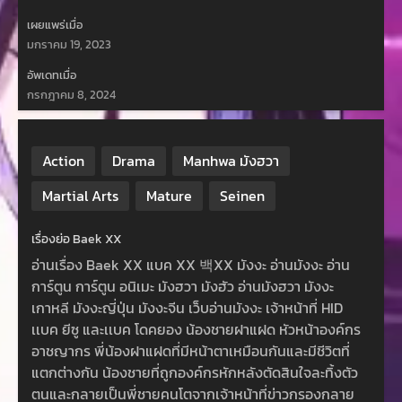
เผยแพร่เมื่อ
มกราคม 19, 2023
อัพเดทเมื่อ
กรกฎาคม 8, 2024
Action
Drama
Manhwa มังฮวา
Martial Arts
Mature
Seinen
เรื่องย่อ Baek XX
อ่านเรื่อง Baek XX แบค XX 백XX มังงะ อ่านมังงะ อ่าน
การ์ตูน การ์ตูน อนิเมะ มังฮวา มังฮัว อ่านมังฮวา มังงะ
เกาหลี มังงะญี่ปุ่น มังงะจีน เว็บอ่านมังงะ เจ้าหน้าที่ HID
เเบค ยีซู และเเบค โดคยอง น้องชายฝาแฝด หัวหน้าองค์กร
อาชญากร พี่น้องฝาแฝดที่มีหน้าตาเหมือนกันและมีชีวิตที่
แตกต่างกัน น้องชายที่ถูกองค์กรหักหลังตัดสินใจละทิ้งตัว
ตนและกลายเป็นพี่ชายคนโตจากเจ้าหน้าที่ข่าวกรองกลาย