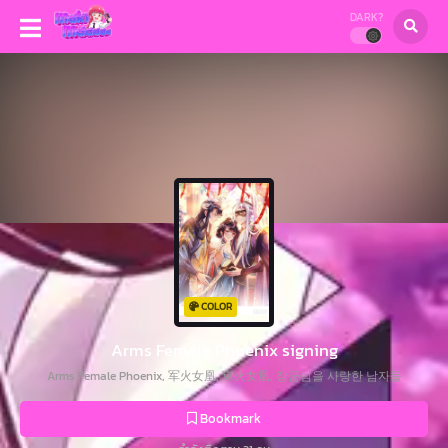
DARK?
COLOR
Arms Female Phoenix signing
Arms Female Phoenix, 军火女凰, 軍火女凰, 장군님을 사랑한 남자들
Bookmark