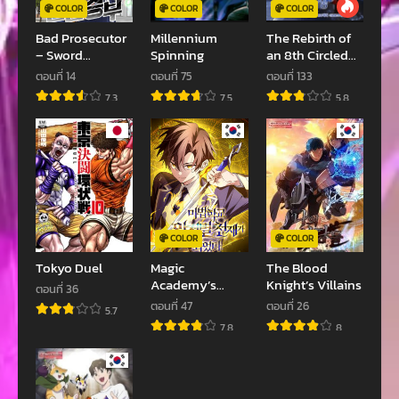
COLOR
COLOR
COLOR
Bad Prosecutor
Millennium
The Rebirth of
– Sword
Spinning
an 8th Circled
Showdown
Wizard
ตอนที่ 14
ตอนที่ 75
ตอนที่ 133
7.3
7.5
5.8
COLOR
COLOR
Tokyo Duel
Magic
The Blood
Academy’s
Knight’s Villains
ตอนที่ 36
Genius Blinker
ตอนที่ 47
ตอนที่ 26
5.7
7.8
8