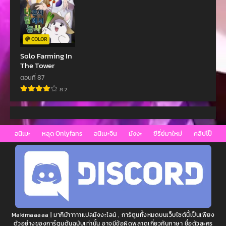
COLOR
Solo Farming In
The Tower
ตอนที่ 87
8.2
อนิเมะ
หลุด Onlyfans
อนิเมะจีน
มังงะ
ซีรี่ย์มาใหม่
คลิปโป๊
Makimaaaaa | มากีม้าาาาาแปลมังงะไลน์ , การ์ตูนทั้งหมดบนเว็บไซต์นี้เป็นเพียง
ตัวอย่างของการ์ตูนต้นฉบับเท่านั้น อาจมีข้อผิดพลาดเกี่ยวกับภาษา ชื่อตัวละคร