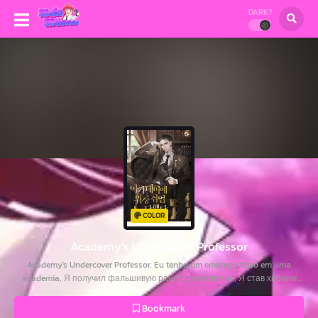
DARK?
COLOR
Academy’s Undercover Professor
Academy's Undercover Professor, Eu tenho um emprego falso em uma
academia, Я получил фальшивую работу в академии, Я став хибним
професором в академії, 아카데미에 위장취업당했다
Bookmark