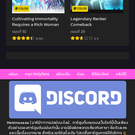
COLOR
COLOR
Cultivating Immortality
Legendary Ranker
Requires a Rich Woman
Comeback
ตอนที่ 92
ตอนที่ 26
9.00
5.3
อนิเมะ
หลุด Onlyfans
อนิเมะจีน
มังงะ
ซีรี่ย์มาใหม่
คลิปโป๊
Makimaaaaa | มากีม้าาาาาแปลมังงะไลน์ , การ์ตูนทั้งหมดบนเว็บไซต์นี้เป็นเพียง
ตัวอย่างของการ์ตูนต้นฉบับเท่านั้น อาจมีข้อผิดพลาดเกี่ยวกับภาษา ชื่อตัวละคร
และเนื้อเรื่องมากมาย สำหรับเวอร์ชันดั้งเดิม โปรดซื้อการ์ตูนหากมีให้บริการ
ดู