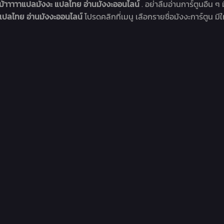
้าาาาาแปลมังงะ แปลไทย อ่านมังงะออนไลน์
. อย่าลืมอ่านการ์ตูนอื่น ๆ
 แปลไทย อ่านมังงะออนไลน์
โปรดคลิกที่เมนู เลือกรายชื่อมังงะการ์ตูน มีใ