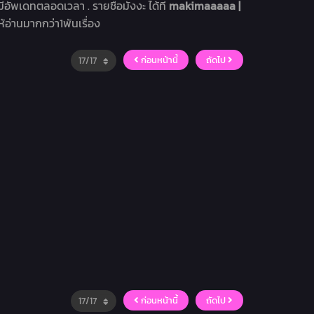
 มีอัพเดทตลอดเวลา . รายชื่อมังงะ ได้ที่
makimaaaaa |
ห้อ่านมากกว่า1พันเรื่อง
ก่อนหน้านี้
ถัดไป
ก่อนหน้านี้
ถัดไป