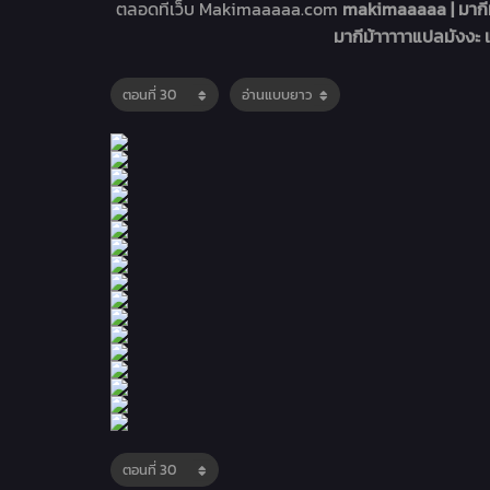
ตลอดที่เว็บ Makimaaaaa.com
makimaaaaa | มากีม
มากีม้าาาาาแปลมังงะ