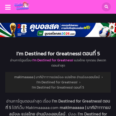
I’m Destined for Greatness! ตอนที่ 5
อ่านการ์ตูนเรื่อง
I’m Destined for Greatness!
แปลไทย ทุกตอน อัพเดท
ตอนล่าสุด
makimaaaaa | มากีม้าาาาาแปลมังงะ แปลไทย อ่านมังงะออนไลน์
›
I’m Destined for Greatness!
›
I’m Destined for Greatness! ตอนที่ 5
อ่านการ์ตูนตอนล่าสุด เรื่อง
I’m Destined for Greatness! ตอน
ที่ 5
ได้ที่เว็บ Makimaaaaa.com
makimaaaaa | มากีม้าาาาาแป
ลมังงะ แปลไทย อ่านมังงะออนไลน์
. มังงะ
I’m Destined for