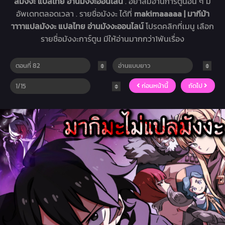
ลมังงะ แปลไทย อ่านมังงะออนไลน์
. อย่าลืมอ่านการ์ตูนอื่น ๆ มี
อัพเดทตลอดเวลา . รายชื่อมังงะ ได้ที่
makimaaaaa | มากีม้า
าาาาแปลมังงะ แปลไทย อ่านมังงะออนไลน์
โปรดคลิกที่เมนู เลือก
รายชื่อมังงะการ์ตูน มีให้อ่านมากกว่า1พันเรื่อง
ก่อนหน้านี้
ถัดไป