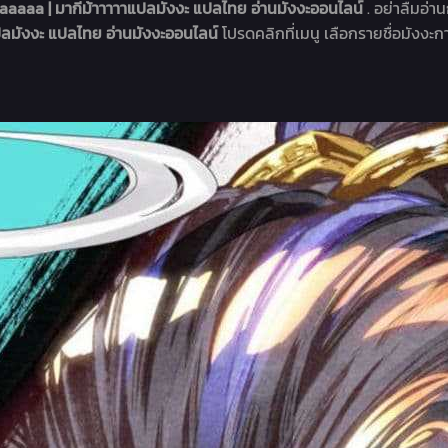
aaaa | มากีม้าาาาาแปลมังงะ แปลไทย อ่านมังงะออนไลน์
. อย่าลืมอ่าน
ลมังงะ แปลไทย อ่านมังงะออนไลน์
โปรดคลิกที่เมนู เลือกรายชื่อมังงะกา