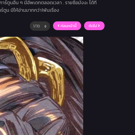
การ์ตูนอื่น ๆ มีอัพเดทตลอดเวลา . รายชื่อมังงะ ได้ที่
ร์ตูน มีให้อ่านมากกว่า1พันเรื่อง
ก่อนหน้านี้
ถัดไป