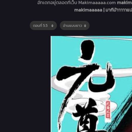
อัทเดทอยู่ตลอดที่เว็บ Makimaaaaa.com
makima
makimaaaaa | มากีม้าาาาาแป