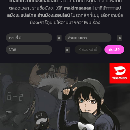
แปลไทย อ่านมังงะออนไลน์
. อย่าลืมอ่านการ์ตูนอื่น ๆ มีอัพเดท
ตลอดเวลา . รายชื่อมังงะ ได้ที่
makimaaaaa | มากีม้าาาาาแป
ลมังงะ แปลไทย อ่านมังงะออนไลน์
โปรดคลิกที่เมนู เลือกรายชื่อ
มังงะการ์ตูน มีให้อ่านมากกว่า1พันเรื่อง
ก่อนหน้านี้
ถัดไป