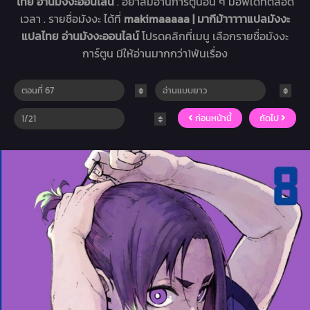
ไทย อ่านมังงะออนไลน์
. อย่าลืมอ่านการ์ตูนอื่น ๆ มีอัพเดทตลอด
เวลา . รายชื่อมังงะ ได้ที่
makimaaaaa | มากีม้าาาาาแปลมังงะ
แปลไทย อ่านมังงะออนไลน์
โปรดคลิกที่เมนู เลือกรายชื่อมังงะ
การ์ตูน มีให้อ่านมากกว่า1พันเรื่อง
ก่อนหน้านี้
ถัดไป