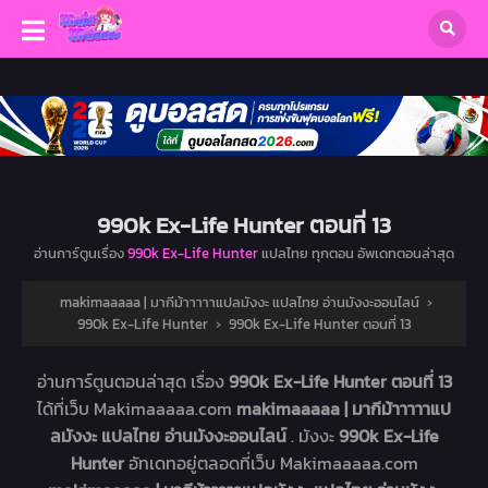
990k Ex-Life Hunter ตอนที่ 13
อ่านการ์ตูนเรื่อง
990k Ex-Life Hunter
แปลไทย ทุกตอน อัพเดทตอนล่าสุด
makimaaaaa | มากีม้าาาาาแปลมังงะ แปลไทย อ่านมังงะออนไลน์
›
990k Ex-Life Hunter
›
990k Ex-Life Hunter ตอนที่ 13
อ่านการ์ตูนตอนล่าสุด เรื่อง
990k Ex-Life Hunter ตอนที่ 13
ได้ที่เว็บ Makimaaaaa.com
makimaaaaa | มากีม้าาาาาแป
ลมังงะ แปลไทย อ่านมังงะออนไลน์
. มังงะ
990k Ex-Life
Hunter
อัทเดทอยู่ตลอดที่เว็บ Makimaaaaa.com