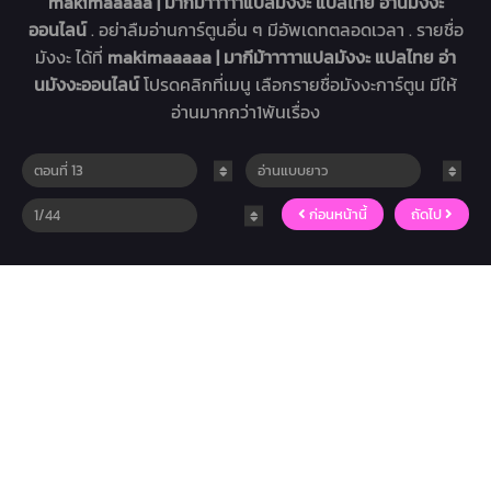
makimaaaaa | มากีม้าาาาาแปลมังงะ แปลไทย อ่านมังงะ
ออนไลน์
. อย่าลืมอ่านการ์ตูนอื่น ๆ มีอัพเดทตลอดเวลา . รายชื่อ
มังงะ ได้ที่
makimaaaaa | มากีม้าาาาาแปลมังงะ แปลไทย อ่า
นมังงะออนไลน์
โปรดคลิกที่เมนู เลือกรายชื่อมังงะการ์ตูน มีให้
อ่านมากกว่า1พันเรื่อง
ก่อนหน้านี้
ถัดไป