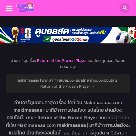
อ่านการ์ตูนเรื่อง
Return of the Frozen Player
แปลไทย ทุกตอน อัพเดท
ตอนล่าสุด
makimaaaaa | มากีม้าาาาาแปลมังงะ แปลไทย อ่านมังงะออนไลน์
›
Return of the Frozen Player
›
อ่านการ์ตูนตอนล่าสุด เรื่อง
ได้ที่เว็บ Makimaaaaa.com
makimaaaaa | มากีม้าาาาาแปลมังงะ แปลไทย อ่านมังงะ
ออนไลน์
. มังงะ
Return of the Frozen Player
อัทเดทอยู่ตลอด
ที่เว็บ Makimaaaaa.com
makimaaaaa | มากีม้าาาาาแปลมังงะ
แปลไทย อ่านมังงะออนไลน์
. อย่าลืมอ่านการ์ตูนอื่น ๆ มีอัพเดท