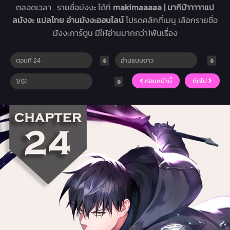
ตลอดเวลา . รายชื่อมังงะ ได้ที่
makimaaaaa | มากีม้าาาาาแป
ลมังงะ แปลไทย อ่านมังงะออนไลน์
โปรดคลิกที่เมนู เลือกรายชื่อ
มังงะการ์ตูน มีให้อ่านมากกว่า1พันเรื่อง
ก่อนหน้านี้
ถัดไป