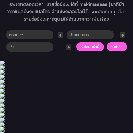
อัพเดทตลอดเวลา . รายชื่อมังงะ ได้ที่
makimaaaaa | มากีม้า
าาาาแปลมังงะ แปลไทย อ่านมังงะออนไลน์
โปรดคลิกที่เมนู เลือก
รายชื่อมังงะการ์ตูน มีให้อ่านมากกว่า1พันเรื่อง
ก่อนหน้านี้
ถัดไป