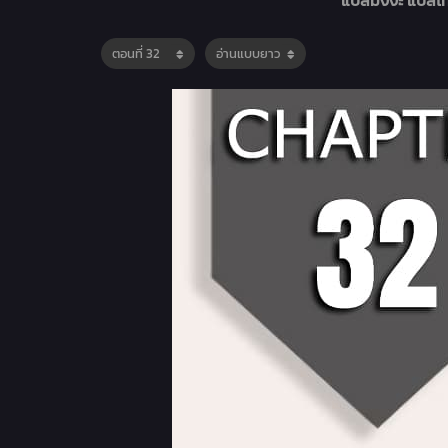
แปลมังงะ แปลไท