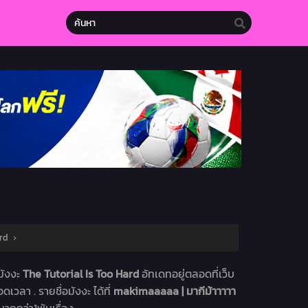
rd
›
 มังงะ
The Tutorial Is Too Hard
อัทเดทอยู่ตลอดที่เว็บ
ดเวลา . รายชื่อมังงะ ได้ที่
makimaaaaa | มากีม้าาาาา