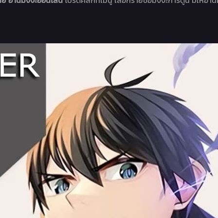
ย อ่านมังงะออนไลน์
โปรดคลิกที่เมนู เลือกรายชื่อมังงะการ์ตูน มีให้อ่าน