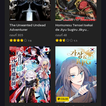
The Unwanted Undead
Homuresu Tensei Isekai
Adventurer
de Jiyu Sugiru Jikyu
Jisoku Seikatsu
ตอนที่ 30.5
ตอนที่ 48
7.8
5.3
COLOR