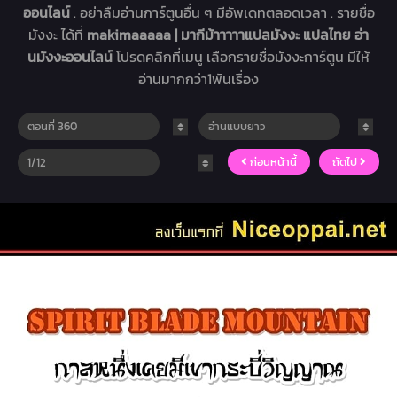
ออนไลน์
. อย่าลืมอ่านการ์ตูนอื่น ๆ มีอัพเดทตลอดเวลา . รายชื่อ
มังงะ ได้ที่
makimaaaaa | มากีม้าาาาาแปลมังงะ แปลไทย อ่า
นมังงะออนไลน์
โปรดคลิกที่เมนู เลือกรายชื่อมังงะการ์ตูน มีให้
อ่านมากกว่า1พันเรื่อง
ก่อนหน้านี้
ถัดไป