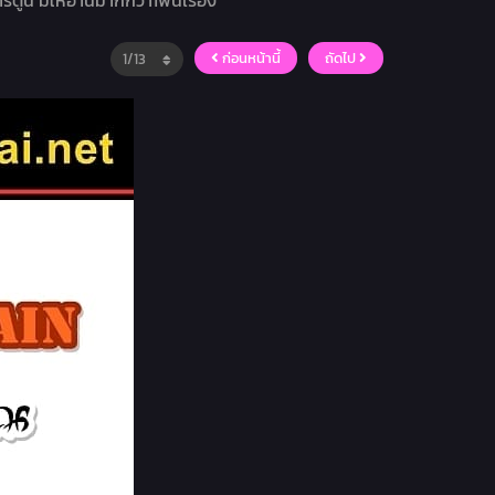
ร์ตูน มีให้อ่านมากกว่า1พันเรื่อง
ก่อนหน้านี้
ถัดไป