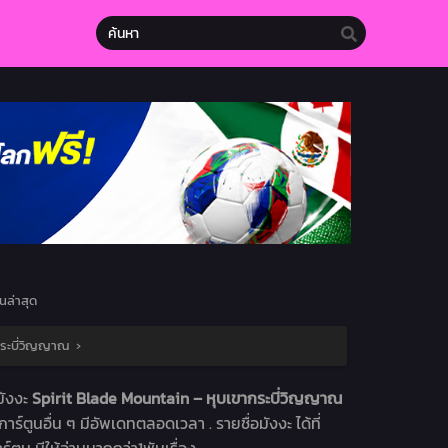
ล่าสุด
กระบี่วิญญาณ
›
 มังงะ
Spirit Blade Mountain – หุบเขากระบี่วิญญาณ
การ์ตูนอื่น ๆ มีอัพเดทตลอดเวลา . รายชื่อมังงะ ได้ที่