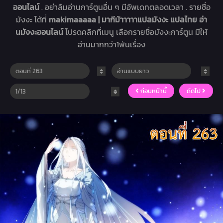
ออนไลน์
. อย่าลืมอ่านการ์ตูนอื่น ๆ มีอัพเดทตลอดเวลา . รายชื่อ
มังงะ ได้ที่
makimaaaaa | มากีม้าาาาาแปลมังงะ แปลไทย อ่า
นมังงะออนไลน์
โปรดคลิกที่เมนู เลือกรายชื่อมังงะการ์ตูน มีให้
อ่านมากกว่า1พันเรื่อง
ก่อนหน้านี้
ถัดไป