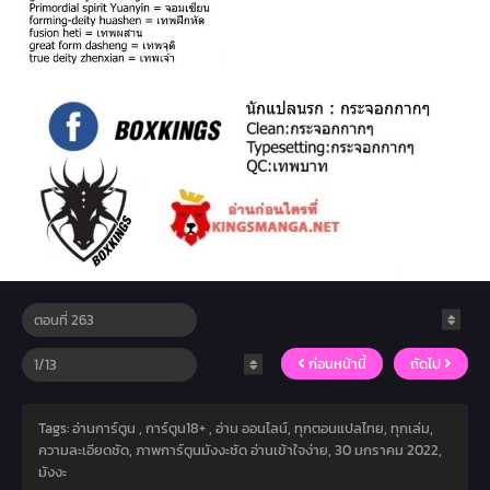
ก่อนหน้านี้
ถัดไป
Tags: อ่านการ์ตูน , การ์ตูน18+ , อ่าน ออนไลน์, ทุกตอนแปลไทย, ทุกเล่ม,
ความละเอียดชัด, ภาพการ์ตูนมังงะชัด อ่านเข้าใจง่าย,
30 มกราคม 2022
,
มังงะ