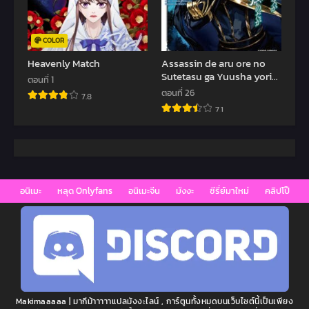
COLOR
Heavenly Match
Assassin de aru ore no
Sutetasu ga Yuusha yori
ตอนที่ 1
mo Akiraka ni Tsuyoi
ตอนที่ 26
7.8
Nodaga
7.1
อนิเมะ
หลุด Onlyfans
อนิเมะจีน
มังงะ
ซีรี่ย์มาใหม่
คลิปโป๊
Makimaaaaa | มากีม้าาาาาแปลมังงะไลน์ , การ์ตูนทั้งหมดบนเว็บไซต์นี้เป็นเพียง